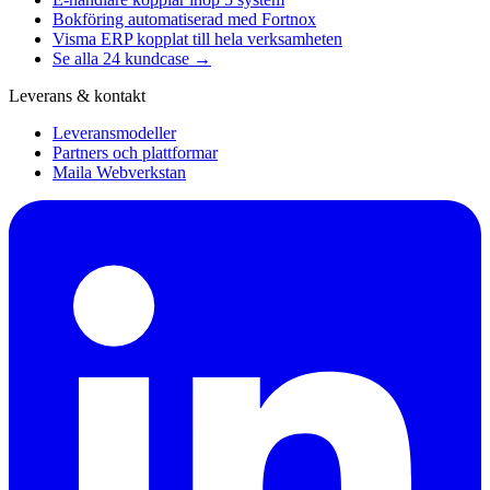
Bokföring automatiserad med Fortnox
Visma ERP kopplat till hela verksamheten
Se alla 24 kundcase →
Leverans & kontakt
Leveransmodeller
Partners och plattformar
Maila Webverkstan