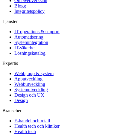
Om Webverkstan
Blogg
Integritetspolicy
Tjänster
IT operations & support
Automatisering
Systemintegration
IT-säkerhet
Lösningskatalog
Expertis
Webb, app & system
Apputveckling
Webbutveckling
Systemutveckling
Design och UX
Design
Branscher
E-handel och retail
Health tech och kliniker
Health tech