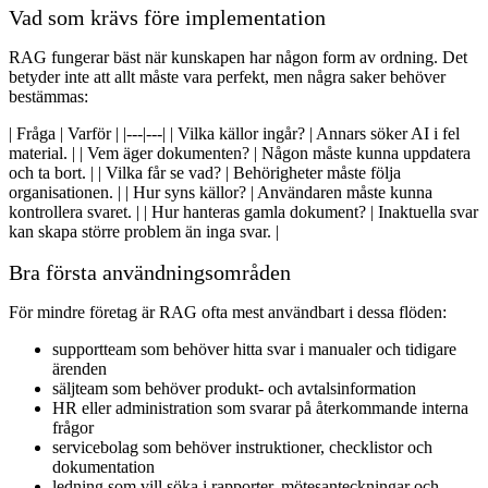
Vad som krävs före implementation
RAG fungerar bäst när kunskapen har någon form av ordning. Det
betyder inte att allt måste vara perfekt, men några saker behöver
bestämmas:
| Fråga | Varför | |---|---| | Vilka källor ingår? | Annars söker AI i fel
material. | | Vem äger dokumenten? | Någon måste kunna uppdatera
och ta bort. | | Vilka får se vad? | Behörigheter måste följa
organisationen. | | Hur syns källor? | Användaren måste kunna
kontrollera svaret. | | Hur hanteras gamla dokument? | Inaktuella svar
kan skapa större problem än inga svar. |
Bra första användningsområden
För mindre företag är RAG ofta mest användbart i dessa flöden:
supportteam som behöver hitta svar i manualer och tidigare
ärenden
säljteam som behöver produkt- och avtalsinformation
HR eller administration som svarar på återkommande interna
frågor
servicebolag som behöver instruktioner, checklistor och
dokumentation
ledning som vill söka i rapporter, mötesanteckningar och