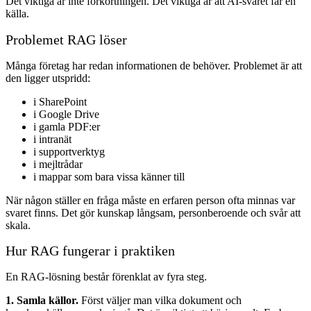
Det viktiga är inte förkortningen. Det viktiga är att AI-svaret får en
källa.
Problemet RAG löser
Många företag har redan informationen de behöver. Problemet är att
den ligger utspridd:
i SharePoint
i Google Drive
i gamla PDF:er
i intranät
i supportverktyg
i mejltrådar
i mappar som bara vissa känner till
När någon ställer en fråga måste en erfaren person ofta minnas var
svaret finns. Det gör kunskap långsam, personberoende och svår att
skala.
Hur RAG fungerar i praktiken
En RAG-lösning består förenklat av fyra steg.
1. Samla källor.
Först väljer man vilka dokument och