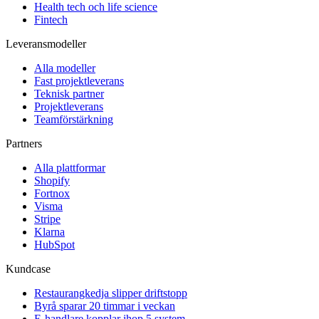
Health tech och life science
Fintech
Leveransmodeller
Alla modeller
Fast projektleverans
Teknisk partner
Projektleverans
Teamförstärkning
Partners
Alla plattformar
Shopify
Fortnox
Visma
Stripe
Klarna
HubSpot
Kundcase
Restaurangkedja slipper driftstopp
Byrå sparar 20 timmar i veckan
E-handlare kopplar ihop 5 system