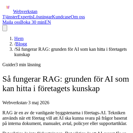
Webverkstan
Tjänster
Expertis
Lösningar
Kundcase
Om oss
Maila oss
Boka 30 min
EN
Hem
/
Blogg
/
Så fungerar RAG: grunden för AI som kan hitta i företagets
kunskap
Guider
3 min
läsning
Så fungerar RAG: grunden för AI som
kan hitta i företagets kunskap
Webverkstan
·
3 maj 2026
RAG är en av de vanligaste byggstenarna i företags-AI. Tekniken
används när ett företag vill att AI ska kunna svara på frågor baserat
på interna dokument, manualer, avtal, policyer eller supportartiklar.