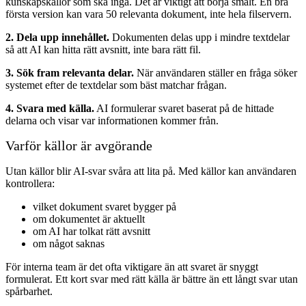
kunskapskällor som ska ingå. Det är viktigt att börja smalt. En bra
första version kan vara 50 relevanta dokument, inte hela filservern.
2. Dela upp innehållet.
Dokumenten delas upp i mindre textdelar
så att AI kan hitta rätt avsnitt, inte bara rätt fil.
3. Sök fram relevanta delar.
När användaren ställer en fråga söker
systemet efter de textdelar som bäst matchar frågan.
4. Svara med källa.
AI formulerar svaret baserat på de hittade
delarna och visar var informationen kommer från.
Varför källor är avgörande
Utan källor blir AI-svar svåra att lita på. Med källor kan användaren
kontrollera:
vilket dokument svaret bygger på
om dokumentet är aktuellt
om AI har tolkat rätt avsnitt
om något saknas
För interna team är det ofta viktigare än att svaret är snyggt
formulerat. Ett kort svar med rätt källa är bättre än ett långt svar utan
spårbarhet.