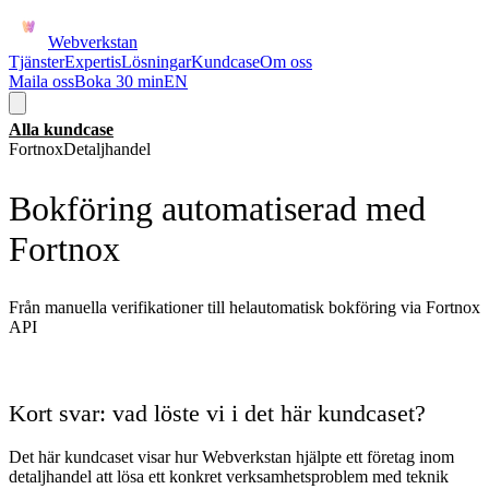
Webverkstan
Tjänster
Expertis
Lösningar
Kundcase
Om oss
Maila oss
Boka 30 min
EN
Alla kundcase
Fortnox
Detaljhandel
Bokföring automatiserad med
Fortnox
Från manuella verifikationer till helautomatisk bokföring via Fortnox
API
Kort svar: vad löste vi i det här kundcaset?
Det här kundcaset visar hur Webverkstan hjälpte ett företag inom
detaljhandel
att lösa ett konkret verksamhetsproblem med teknik