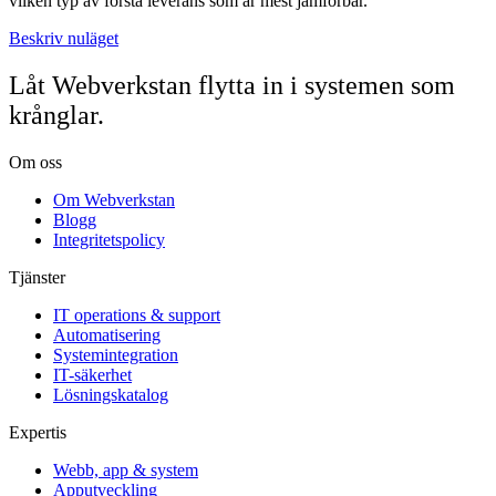
vilken typ av första leverans som är mest jämförbar.
Beskriv nuläget
Låt Webverkstan flytta in i systemen som
krånglar.
Om oss
Om Webverkstan
Blogg
Integritetspolicy
Tjänster
IT operations & support
Automatisering
Systemintegration
IT-säkerhet
Lösningskatalog
Expertis
Webb, app & system
Apputveckling