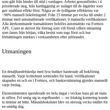
som gått från hinder till stöd i vardagen. Arbetet genomfördes i
4
prioriterade steg, från kartläggning av nuläget till de åtgärder som
gav snabbast effekt först. Några av de tydligaste effekterna var
−90% manuell bokföringstid
: Från 15 timmar per vecka till under 2
timmar med automatiserade verifikationer.
0 manuella verifikationer
:
Alla återkommande transaktioner bokförs automatiskt via Fortnox
API.
. Caset är skrivet för företag som vill förstå vilken utmaning
som fanns från början, vilka beslut som togs först och hur
förbättringen märktes i verksamheten efter införandet.
Utmaningen
En detaljhandelskedja med fyra butiker hanterade all bokföring
manuellt. Varje kvittobunt sorterades för hand, verifikationer
skapades en och en i Fortnox, och bankavstämning gjordes manuellt
varje fredag.
Ekonomistenten spenderade tre hela dagar i veckan bara på att mata
in siffror. Fel smög sig in regelbundet — en felaktig kontering kunde
ta timmar att hitta. Månadsbokslutet blev en stressig vecka istället för
en smidig dag.