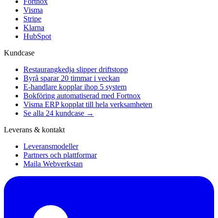
Fortnox
Visma
Stripe
Klarna
HubSpot
Kundcase
Restaurangkedja slipper driftstopp
Byrå sparar 20 timmar i veckan
E-handlare kopplar ihop 5 system
Bokföring automatiserad med Fortnox
Visma ERP kopplat till hela verksamheten
Se alla 24 kundcase →
Leverans & kontakt
Leveransmodeller
Partners och plattformar
Maila Webverkstan