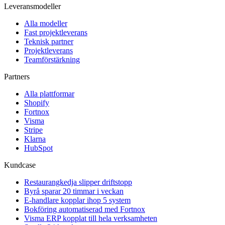
Leveransmodeller
Alla modeller
Fast projektleverans
Teknisk partner
Projektleverans
Teamförstärkning
Partners
Alla plattformar
Shopify
Fortnox
Visma
Stripe
Klarna
HubSpot
Kundcase
Restaurangkedja slipper driftstopp
Byrå sparar 20 timmar i veckan
E-handlare kopplar ihop 5 system
Bokföring automatiserad med Fortnox
Visma ERP kopplat till hela verksamheten