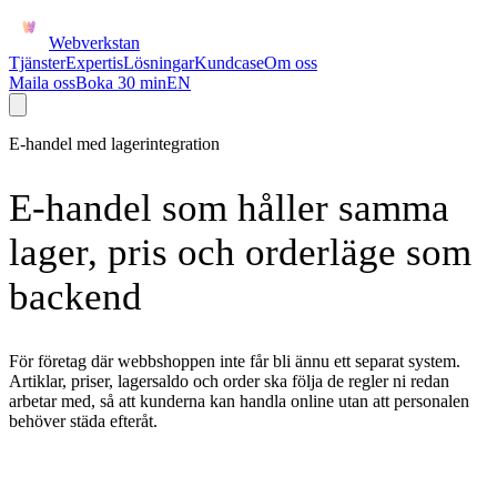
Webverkstan
Tjänster
Expertis
Lösningar
Kundcase
Om oss
Maila oss
Boka 30 min
EN
E-handel med lagerintegration
E-handel som håller samma
lager, pris och orderläge som
backend
För företag där webbshoppen inte får bli ännu ett separat system.
Artiklar, priser, lagersaldo och order ska följa de regler ni redan
arbetar med, så att kunderna kan handla online utan att personalen
behöver städa efteråt.