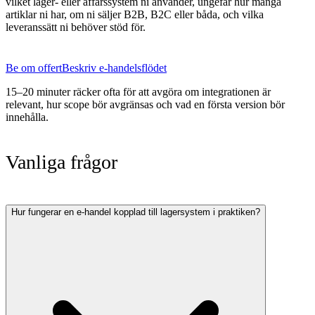
vilket lager- eller affärssystem ni använder, ungefär hur många
artiklar ni har, om ni säljer B2B, B2C eller båda, och vilka
leveranssätt ni behöver stöd för.
Be om offert
Beskriv e-handelsflödet
15–20 minuter räcker ofta för att avgöra om integrationen är
relevant, hur scope bör avgränsas och vad en första version bör
innehålla.
Vanliga frågor
Hur fungerar en e-handel kopplad till lagersystem i praktiken?