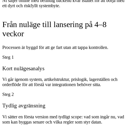
Ni säljer online med befintlig backend kvar istället för att börja med
ett dyrt och riskfyllt systembyte.
Från nuläge till lansering på 4–8
veckor
Processen är byggd för att ge fart utan att tappa kontrollen.
Steg
1
Kort nulägesanalys
Vi går igenom system, artikelstruktur, prislogik, lagerställen och
orderflöde för att förstå var integrationen behöver sitta.
Steg
2
Tydlig avgränsning
Vi sätter en första version med tydligt scope: vad som ingår nu, vad
som kan byggas senare och vilka regler som styr datan.