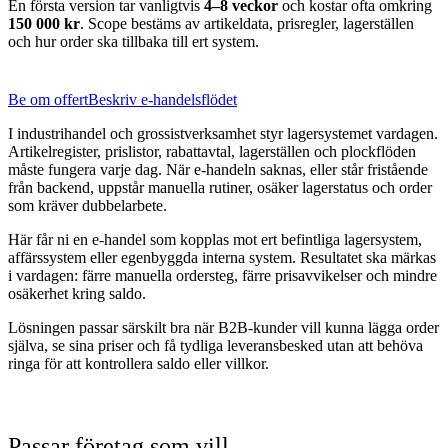
En första version tar vanligtvis
4–8 veckor
och kostar ofta omkring
150 000 kr
. Scope bestäms av artikeldata, prisregler, lagerställen
och hur order ska tillbaka till ert system.
Be om offert
Beskriv e-handelsflödet
I industrihandel och grossistverksamhet styr lagersystemet vardagen.
Artikelregister, prislistor, rabattavtal, lagerställen och plockflöden
måste fungera varje dag. När e-handeln saknas, eller står fristående
från backend, uppstår manuella rutiner, osäker lagerstatus och order
som kräver dubbelarbete.
Här får ni en e-handel som kopplas mot ert befintliga lagersystem,
affärssystem eller egenbyggda interna system. Resultatet ska märkas
i vardagen: färre manuella ordersteg, färre prisavvikelser och mindre
osäkerhet kring saldo.
Lösningen passar särskilt bra när B2B-kunder vill kunna lägga order
själva, se sina priser och få tydliga leveransbesked utan att behöva
ringa för att kontrollera saldo eller villkor.
Passar företag som vill