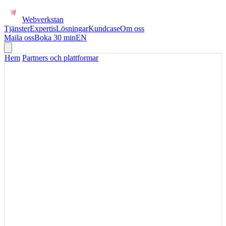
Webverkstan
Tjänster
Expertis
Lösningar
Kundcase
Om oss
Maila oss
Boka 30 min
EN
Hem
/
Partners och plattformar
VISMA
Visma kopplat till
webbshop, butik och CRM
Visma behöver ofta dela data med webbshop, kassa, sälj och
rapportering för att ekonomin ska slippa manuella steg.
Beskriv ert nuläge
Tillbaka till
partners och plattformar