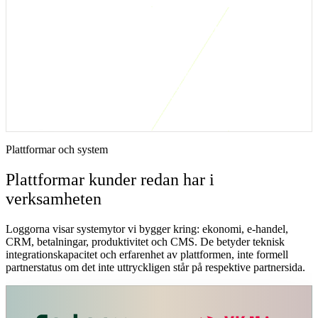
Kort svar: när är den här integrationslösningen
rätt?
Börja med att automatisera fakturahantering när samma kontroll
sker varje vecka: referens, belopp, attest, ordermatchning eller
betalstatus. AI bör läggas ovanpå ett tydligt regel- och
avvikelseflöde, inte ersätta det.
Plattformar och system
Plattformar kunder redan har i
verksamheten
Loggorna visar systemytor vi bygger kring: ekonomi, e-handel,
CRM, betalningar, produktivitet och CMS. De betyder teknisk
integrationskapacitet och erfarenhet av plattformen, inte formell
partnerstatus om det inte uttryckligen står på respektive partnersida.