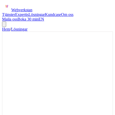
Webverkstan
Tjänster
Expertis
Lösningar
Kundcase
Om oss
Maila oss
Boka 30 min
EN
Hem
/
Lösningar
FAKTURAHANTERING
Automatisera fakturahantering
utan att tappa kontrollen
Fakturahantering ska automatiseras i rätt ordning: först datan,
reglerna och avvikelserna, sedan AI eller mer långtgående
automation där kontrollen fortfarande är tydlig.
Börja med att automatisera fakturahantering när samma kontroll sker
varje vecka: referens, belopp, attest, ordermatchning eller
betalstatus. AI bör läggas ovanpå ett tydligt regel- och
avvikelseflöde, inte ersätta det.