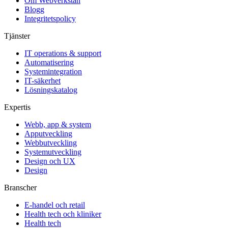
Om Webverkstan
Blogg
Integritetspolicy
Tjänster
IT operations & support
Automatisering
Systemintegration
IT-säkerhet
Lösningskatalog
Expertis
Webb, app & system
Apputveckling
Webbutveckling
Systemutveckling
Design och UX
Design
Branscher
E-handel och retail
Health tech och kliniker
Health tech