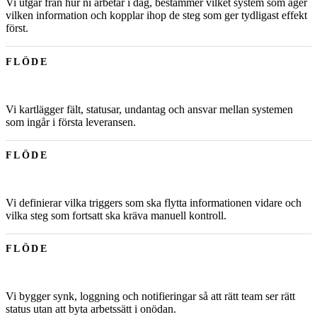
Vi utgår från hur ni arbetar i dag, bestämmer vilket system som äger
vilken information och kopplar ihop de steg som ger tydligast effekt
först.
FLÖDE
Vi kartlägger fält, statusar, undantag och ansvar mellan systemen
som ingår i första leveransen.
FLÖDE
Vi definierar vilka triggers som ska flytta informationen vidare och
vilka steg som fortsatt ska kräva manuell kontroll.
FLÖDE
Vi bygger synk, loggning och notifieringar så att rätt team ser rätt
status utan att byta arbetssätt i onödan.