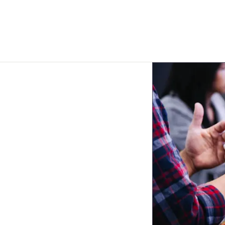
ortal för
 att intern personal behöver svara
 dubbelregistrering, väntetid eller