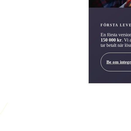
FÖRSTA LEV
En första versio
150 000 kr
. Vi 
tar betalt när l
Be om integ
onslösningen rätt?