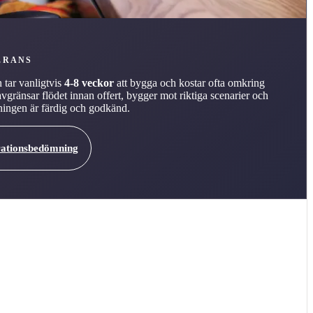
ERANS
n tar vanligtvis
4-8 veckor
att bygga och kostar ofta omkring
avgränsar flödet innan offert, bygger mot riktiga scenarier och
ösningen är färdig och godkänd.
rationsbedömning