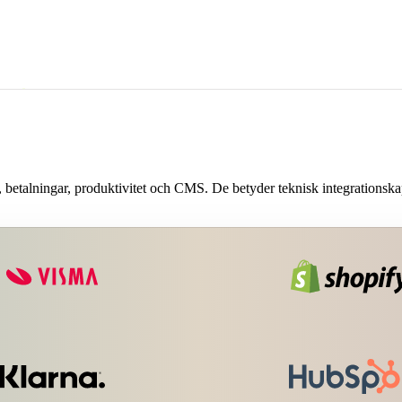
r sig, men där vardagen ändå bromsas
. Vi börjar med ett enda flöde som går
ll webbshop eller supportärende till
ligt och kunna förvaltas utan att bli
etalningar, produktivitet och CMS. De betyder teknisk integrationskapac