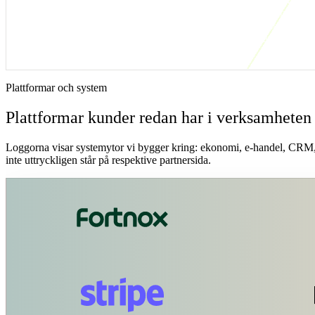
Den här lösningen är rätt när ni redan har system som fungerar
var fö
av exportfiler, dubbelregistrering, fel status eller manuella kontroller
att mäta: till exempel offert till order, order till faktura, lagerstatus ti
CRM. Första versionen ska minska handpåläggning, visa avvikelser tyd
ett nytt sidoprojekt.
Plattformar och system
Plattformar kunder redan har i verksamheten
Loggorna visar systemytor vi bygger kring: ekonomi, e-handel, CRM, b
inte uttryckligen står på respektive partnersida.