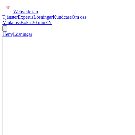
Webverkstan
Tjänster
Expertis
Lösningar
Kundcase
Om oss
Maila oss
Boka 30 min
EN
Hem
/
Lösningar
KUNDPORTAL
Bygg en B2B-kundp
självbetjäning
Ge kunder tillgång till orderstatus, dokument, priser och ärenden utan
manuellt varje gång. Första versionen fokuserar på ett konkret steg där
felaktig status i dag bromsar verksamheten.