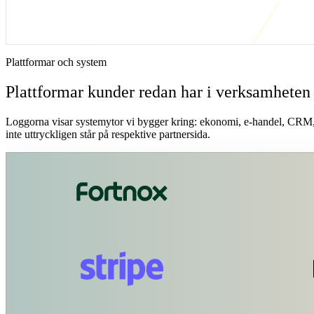
Stripe-HubSpot är relevant när kundteamet behöver se betalningssign
misslyckad debitering, abonnemangsstatus eller dispute. Första versio
leder till en tydlig kundaktivitet.
Plattformar och system
Plattformar kunder redan har i verksamheten
Loggorna visar systemytor vi bygger kring: ekonomi, e-handel, CRM, b
inte uttryckligen står på respektive partnersida.