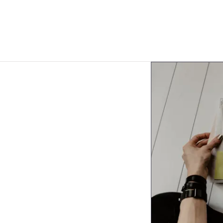
tus i
eg. Det är särskilt relevant för SaaS,
tion-status ska påverka uppföljningen.