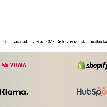
aler i CRM: lyckad betalning,
nen bör bara lyfta de händelser som
etalningar, produktivitet och CMS. De betyder teknisk integrationskapac