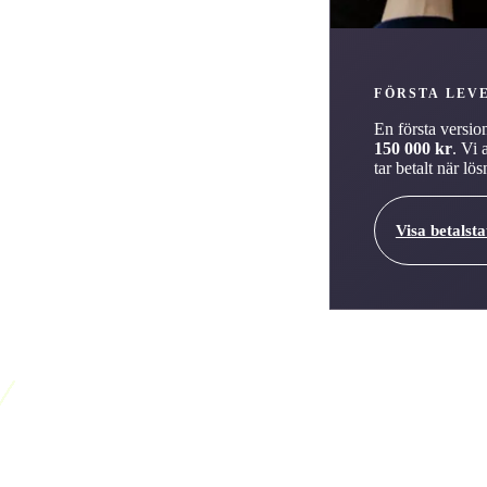
aler i CRM: lyckad betalning,
nen bör bara lyfta de händelser som
FÖRSTA LEV
En första versio
150 000 kr
. Vi 
tar betalt när l
Visa betalst
onslösningen rätt?