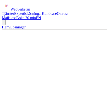
Webverkstan
Tjänster
Expertis
Lösningar
Kundcase
Om oss
Maila oss
Boka 30 min
EN
Hem
/
Lösningar
STRIPE + HUBSPOT
Visa Stripe-betalsta
HubSpot för bättre
kunduppföljning
Stripe och HubSpot handlar om betalningsrisk och kundteamets nästa st
medlemskap och tjänster där misslyckad betalning, trial eller subscrip