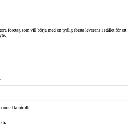
a företag som vill börja med en tydlig första leverans i stället för ett
yte.
.
manuell kontroll.
dan.