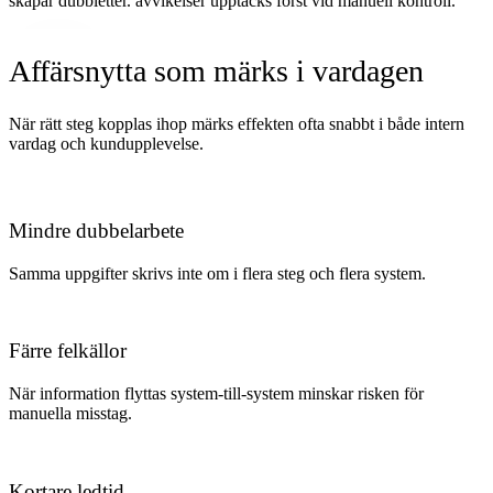
skapar dubbletter. avvikelser upptäcks först vid manuell kontroll
.
Affärsnytta som märks i vardagen
När rätt steg kopplas ihop märks effekten ofta snabbt i både intern
vardag och kundupplevelse.
Mindre dubbelarbete
Samma uppgifter skrivs inte om i flera steg och flera system.
Färre felkällor
När information flyttas system-till-system minskar risken för
manuella misstag.
Kortare ledtid