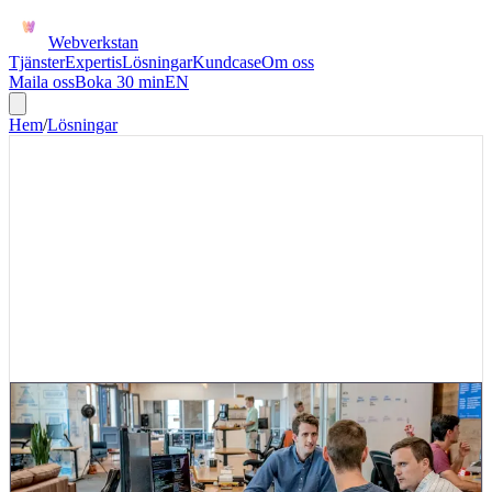
Webverkstan
Tjänster
Expertis
Lösningar
Kundcase
Om oss
Maila oss
Boka 30 min
EN
Hem
/
Lösningar
AI-SUPPORT
AI-kunskapsbas för support
Låt supporten söka i manualer, tidigare ärenden, villkor och
produktinformation för snabbare och mer konsekventa svar. Första
versionen fokuserar på ett konkret steg där dubbelregistrering,
väntetid eller felaktig status i dag bromsar verksamheten.