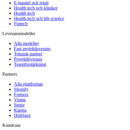
E-handel och retail
Health tech och kliniker
Health tech
Health tech och life science
Fintech
Leveransmodeller
Alla modeller
Fast projektleverans
Teknisk partner
Projektleverans
Teamförstärkning
Partners
Alla plattformar
Shopify
Fortnox
Visma
Stripe
Klarna
HubSpot
Kundcase