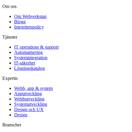
Om oss
Om Webverkstan
Blogg
Integritetspolicy
Tjänster
IT operations & support
Automatisering
Systemintegration
IT-säkerhet
Lösningskatalog
Expertis
Webb, app & system
Apputveckling
Webbutveckling
Systemutveckling
Design och UX
Design
Branscher