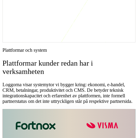
Den här lösningen är rätt när ni redan har system som fungerar
var
för sig, men där vardagen ändå bromsas av exportfiler,
dubbelregistrering, fel status eller manuella kontroller. Vi börjar med
ett enda flöde som går att mäta: till exempel offert till order, order till
faktura, lagerstatus till webbshop eller supportärende till CRM.
Första versionen ska minska handpåläggning, visa avvikelser tydligt
och kunna förvaltas utan att bli ett nytt sidoprojekt.
Plattformar och system
Plattformar kunder redan har i
verksamheten
Loggorna visar systemytor vi bygger kring: ekonomi, e-handel,
CRM, betalningar, produktivitet och CMS. De betyder teknisk
integrationskapacitet och erfarenhet av plattformen, inte formell
partnerstatus om det inte uttryckligen står på respektive partnersida.