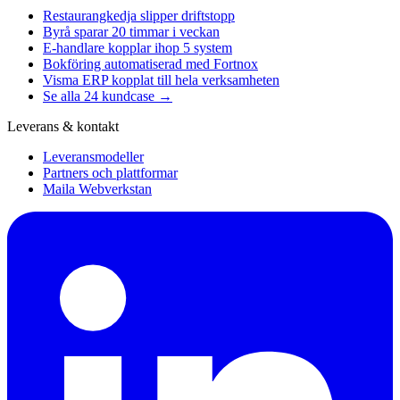
Restaurangkedja slipper driftstopp
Byrå sparar 20 timmar i veckan
E-handlare kopplar ihop 5 system
Bokföring automatiserad med Fortnox
Visma ERP kopplat till hela verksamheten
Se alla 24 kundcase →
Leverans & kontakt
Leveransmodeller
Partners och plattformar
Maila Webverkstan