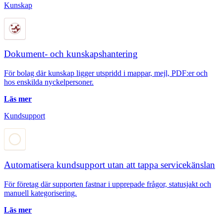
Kunskap
Dokument- och kunskapshantering
För bolag där kunskap ligger utspridd i mappar, mejl, PDF:er och
hos enskilda nyckelpersoner.
Läs mer
Kundsupport
Automatisera kundsupport utan att tappa servicekänslan
För företag där supporten fastnar i upprepade frågor, statusjakt och
manuell kategorisering.
Läs mer