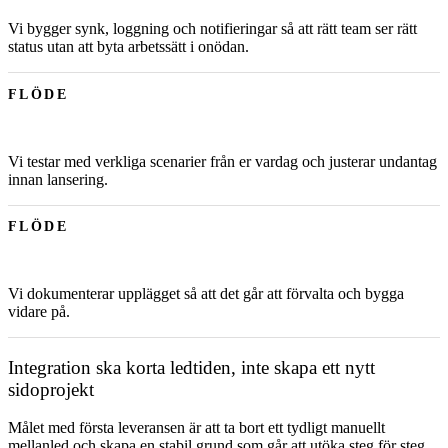
Vi bygger synk, loggning och notifieringar så att rätt team ser rätt
status utan att byta arbetssätt i onödan.
FLÖDE
Vi testar med verkliga scenarier från er vardag och justerar undantag
innan lansering.
FLÖDE
Vi dokumenterar upplägget så att det går att förvalta och bygga
vidare på.
Integration ska korta ledtiden, inte skapa ett nytt
sidoprojekt
Målet med första leveransen är att ta bort ett tydligt manuellt
mellanled och skapa en stabil grund som går att utöka steg för steg.