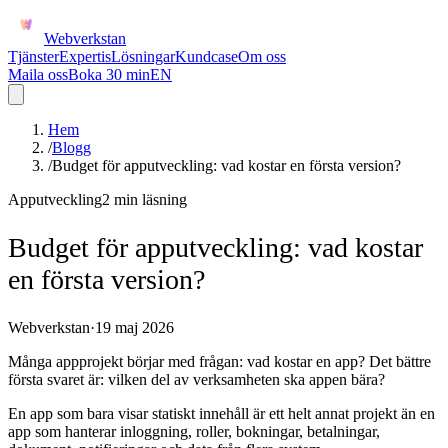
Webverkstan
Tjänster
Expertis
Lösningar
Kundcase
Om oss
Maila oss
Boka 30 min
EN
Hem
/
Blogg
/
Budget för apputveckling: vad kostar en första version?
Apputveckling
2 min
läsning
Budget för apputveckling: vad kostar
en första version?
Webverkstan
·
19 maj 2026
Många appprojekt börjar med frågan: vad kostar en app? Det bättre
första svaret är: vilken del av verksamheten ska appen bära?
En app som bara visar statiskt innehåll är ett helt annat projekt än en
app som hanterar inloggning, roller, bokningar, betalningar,