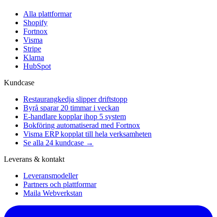
Alla plattformar
Shopify
Fortnox
Visma
Stripe
Klarna
HubSpot
Kundcase
Restaurangkedja slipper driftstopp
Byrå sparar 20 timmar i veckan
E-handlare kopplar ihop 5 system
Bokföring automatiserad med Fortnox
Visma ERP kopplat till hela verksamheten
Se alla 24 kundcase →
Leverans & kontakt
Leveransmodeller
Partners och plattformar
Maila Webverkstan