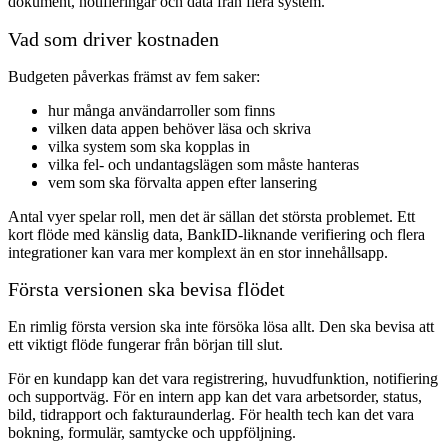
dokument, notifieringar och data från flera system.
Vad som driver kostnaden
Budgeten påverkas främst av fem saker:
hur många användarroller som finns
vilken data appen behöver läsa och skriva
vilka system som ska kopplas in
vilka fel- och undantagslägen som måste hanteras
vem som ska förvalta appen efter lansering
Antal vyer spelar roll, men det är sällan det största problemet. Ett
kort flöde med känslig data, BankID-liknande verifiering och flera
integrationer kan vara mer komplext än en stor innehållsapp.
Första versionen ska bevisa flödet
En rimlig första version ska inte försöka lösa allt. Den ska bevisa att
ett viktigt flöde fungerar från början till slut.
För en kundapp kan det vara registrering, huvudfunktion, notifiering
och supportväg. För en intern app kan det vara arbetsorder, status,
bild, tidrapport och fakturaunderlag. För health tech kan det vara
bokning, formulär, samtycke och uppföljning.