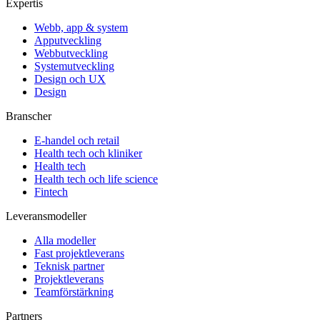
Expertis
Webb, app & system
Apputveckling
Webbutveckling
Systemutveckling
Design och UX
Design
Branscher
E-handel och retail
Health tech och kliniker
Health tech
Health tech och life science
Fintech
Leveransmodeller
Alla modeller
Fast projektleverans
Teknisk partner
Projektleverans
Teamförstärkning
Partners