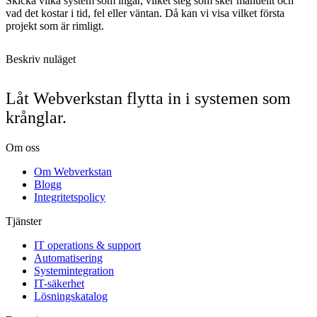
Skicka vilka system som ingår, vilket steg som sker manuellt och
vad det kostar i tid, fel eller väntan. Då kan vi visa vilket första
projekt som är rimligt.
Beskriv nuläget
Låt Webverkstan flytta in i systemen som
krånglar.
Om oss
Om Webverkstan
Blogg
Integritetspolicy
Tjänster
IT operations & support
Automatisering
Systemintegration
IT-säkerhet
Lösningskatalog