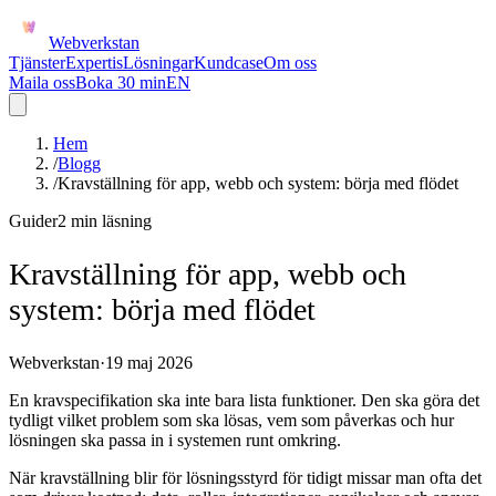
Webverkstan
Tjänster
Expertis
Lösningar
Kundcase
Om oss
Maila oss
Boka 30 min
EN
Hem
/
Blogg
/
Kravställning för app, webb och system: börja med flödet
Guider
2 min
läsning
Kravställning för app, webb och
system: börja med flödet
Webverkstan
·
19 maj 2026
En kravspecifikation ska inte bara lista funktioner. Den ska göra det
tydligt vilket problem som ska lösas, vem som påverkas och hur
lösningen ska passa in i systemen runt omkring.
När kravställning blir för lösningsstyrd för tidigt missar man ofta det