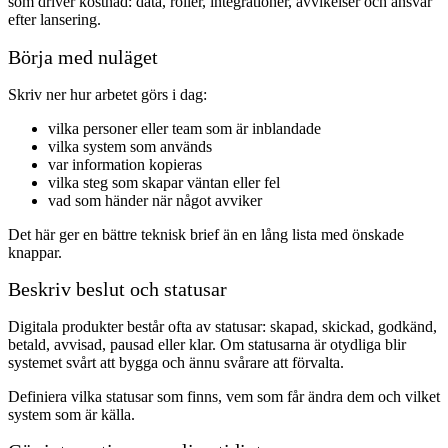
som driver kostnad: data, roller, integrationer, avvikelser och ansvar
efter lansering.
Börja med nuläget
Skriv ner hur arbetet görs i dag:
vilka personer eller team som är inblandade
vilka system som används
var information kopieras
vilka steg som skapar väntan eller fel
vad som händer när något avviker
Det här ger en bättre teknisk brief än en lång lista med önskade
knappar.
Beskriv beslut och statusar
Digitala produkter består ofta av statusar: skapad, skickad, godkänd,
betald, avvisad, pausad eller klar. Om statusarna är otydliga blir
systemet svårt att bygga och ännu svårare att förvalta.
Definiera vilka statusar som finns, vem som får ändra dem och vilket
system som är källa.