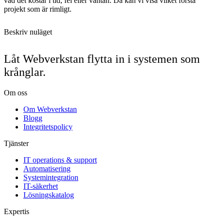
vad det kostar i tid, fel eller väntan. Då kan vi visa vilket första
projekt som är rimligt.
Beskriv nuläget
Låt Webverkstan flytta in i systemen som
krånglar.
Om oss
Om Webverkstan
Blogg
Integritetspolicy
Tjänster
IT operations & support
Automatisering
Systemintegration
IT-säkerhet
Lösningskatalog
Expertis