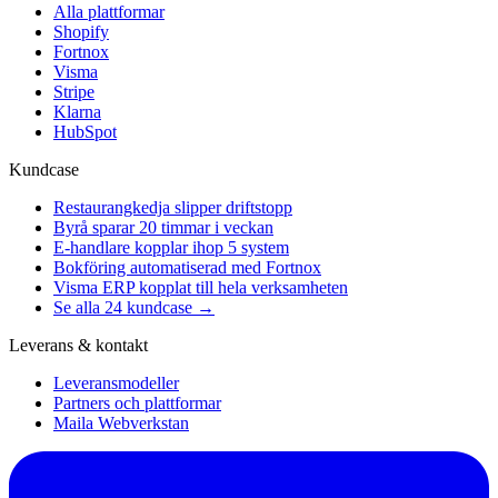
Alla plattformar
Shopify
Fortnox
Visma
Stripe
Klarna
HubSpot
Kundcase
Restaurangkedja slipper driftstopp
Byrå sparar 20 timmar i veckan
E-handlare kopplar ihop 5 system
Bokföring automatiserad med Fortnox
Visma ERP kopplat till hela verksamheten
Se alla 24 kundcase →
Leverans & kontakt
Leveransmodeller
Partners och plattformar
Maila Webverkstan