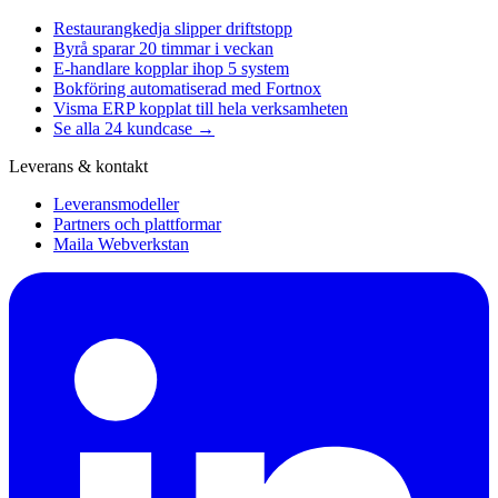
Restaurangkedja slipper driftstopp
Byrå sparar 20 timmar i veckan
E-handlare kopplar ihop 5 system
Bokföring automatiserad med Fortnox
Visma ERP kopplat till hela verksamheten
Se alla 24 kundcase →
Leverans & kontakt
Leveransmodeller
Partners och plattformar
Maila Webverkstan