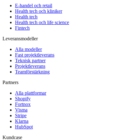
E-handel och retail
Health tech och kliniker
Health tech
Health tech och life science
Fintech
Leveransmodeller
Alla modeller
Fast projektleverans
Teknisk partner
Projektleverans
Teamförstärkning
Partners
Alla plattformar
Shopify
Fortnox
Visma
Stripe
Klarna
HubSpot
Kundcase