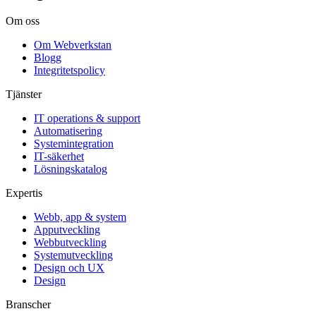
Om oss
Om Webverkstan
Blogg
Integritetspolicy
Tjänster
IT operations & support
Automatisering
Systemintegration
IT-säkerhet
Lösningskatalog
Expertis
Webb, app & system
Apputveckling
Webbutveckling
Systemutveckling
Design och UX
Design
Branscher