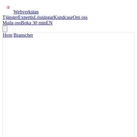
Webverkstan
Tjänster
Expertis
Lösningar
Kundcase
Om oss
Maila oss
Boka 30 min
EN
Hem
/
Branscher
FINANS OCH BETALNINGAR
Betalningsflöden där
kundupplevelse och
avstämning möts
Betalningar ska konvertera för kunden och samtidigt bli begripliga
underlag för ekonomi.
Beskriv ert nuläge