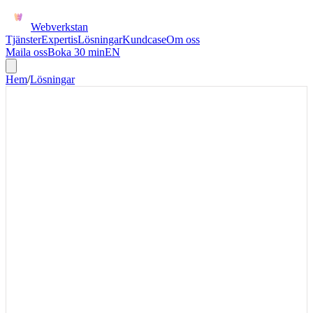
Webverkstan
Tjänster
Expertis
Lösningar
Kundcase
Om oss
Maila oss
Boka 30 min
EN
Hem
/
Lösningar
LEAD MAGNET
Copilot behörighetsgranskning
för SharePoint, Teams och
OneDrive
Behörighetsgranskningen är ett smalt första steg för företag som vill
veta vad Copilot kan råka hitta innan piloten startar. Fokus ligger på
riskytor, gästkonton och breda delningar, inte på utbildning eller
licensköp.
En Copilot-behörighetsgranskning visar vilka dokument, Teams,
SharePoint-ytor och OneDrive-delningar som AI potentiellt kan
använda. Första steget är att hitta breda delningar, gamla gästkonton