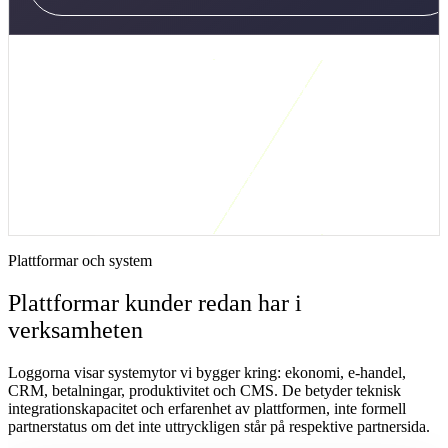
Kort svar: när är den här integrationslösningen
rätt?
En Copilot-behörighetsgranskning visar vilka dokument, Teams,
SharePoint-ytor och OneDrive-delningar som AI potentiellt kan
använda. Första steget är att hitta breda delningar, gamla gästkonton
och känsliga mappar innan Copilot testas brett.
Plattformar och system
Plattformar kunder redan har i
verksamheten
Loggorna visar systemytor vi bygger kring: ekonomi, e-handel,
CRM, betalningar, produktivitet och CMS. De betyder teknisk
integrationskapacitet och erfarenhet av plattformen, inte formell
partnerstatus om det inte uttryckligen står på respektive partnersida.