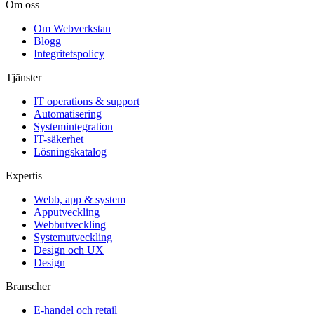
Om oss
Om Webverkstan
Blogg
Integritetspolicy
Tjänster
IT operations & support
Automatisering
Systemintegration
IT-säkerhet
Lösningskatalog
Expertis
Webb, app & system
Apputveckling
Webbutveckling
Systemutveckling
Design och UX
Design
Branscher
E-handel och retail