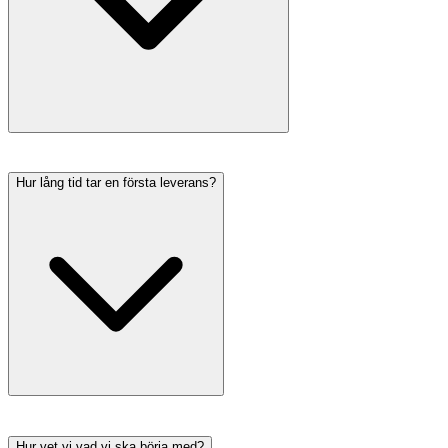
Hur lång tid tar en första leverans?
Hur vet vi vad vi ska börja med?