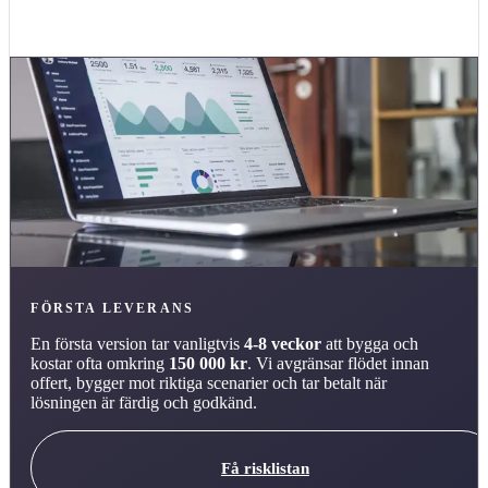
och känsliga mappar innan Copilot testas brett.
FÖRSTA LEVERANS
En första version tar vanligtvis
4-8 veckor
att bygga och
kostar ofta omkring
150 000 kr
. Vi avgränsar flödet innan
offert, bygger mot riktiga scenarier och tar betalt när
lösningen är färdig och godkänd.
Få risklistan