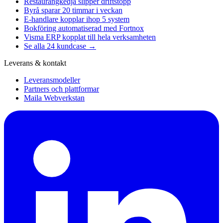
Restaurangkedja slipper driftstopp
Byrå sparar 20 timmar i veckan
E-handlare kopplar ihop 5 system
Bokföring automatiserad med Fortnox
Visma ERP kopplat till hela verksamheten
Se alla 24 kundcase →
Leverans & kontakt
Leveransmodeller
Partners och plattformar
Maila Webverkstan