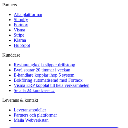
Partners
Alla plattformar
Shopify
Fortnox
Visma
Stripe
Klarna
HubSpot
Kundcase
Restaurangkedja slipper driftstopp
Byrå sparar 20 timmar i veckan
E-handlare kopplar ihop 5 system
Bokföring automatiserad med Fortnox
Visma ERP kopplat till hela verksamheten
Se alla 24 kundcase →
Leverans & kontakt
Leveransmodeller
Partners och plattformar
Maila Webverkstan