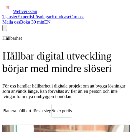
Webverkstan
Tjänster
Expertis
Lösningar
Kundcase
Om oss
Maila oss
Boka 30 min
EN
Hållbarhet
Hållbar digital utveckling
börjar med mindre slöseri
För oss handlar hållbarhet i digitala projekt om att bygga lösningar
som används länge, kan förvaltas av fler än en person och inte
tvingar fram nya ombyggen i onödan.
Planera hållbart första steg
Se expertis