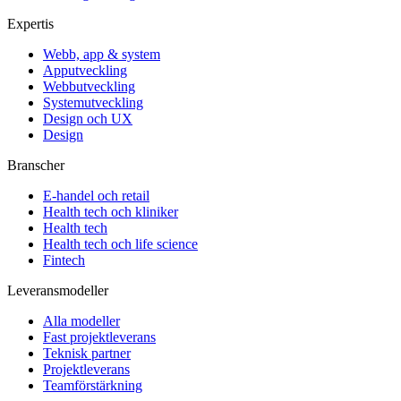
Expertis
Webb, app & system
Apputveckling
Webbutveckling
Systemutveckling
Design och UX
Design
Branscher
E-handel och retail
Health tech och kliniker
Health tech
Health tech och life science
Fintech
Leveransmodeller
Alla modeller
Fast projektleverans
Teknisk partner
Projektleverans
Teamförstärkning