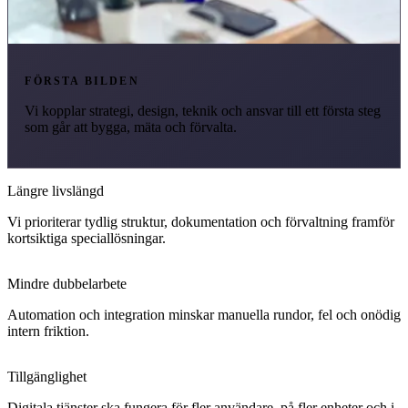
FÖRSTA BILDEN
Vi kopplar strategi, design, teknik och ansvar till ett första steg
som går att bygga, mäta och förvalta.
Längre livslängd
Vi prioriterar tydlig struktur, dokumentation och förvaltning framför
kortsiktiga speciallösningar.
Mindre dubbelarbete
Automation och integration minskar manuella rundor, fel och onödig
intern friktion.
Tillgänglighet
Digitala tjänster ska fungera för fler användare, på fler enheter och i