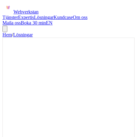
Webverkstan
Tjänster
Expertis
Lösningar
Kundcase
Om oss
Maila oss
Boka 30 min
EN
Hem
/
Lösningar
VISMA + WOOCOMMERCE
Koppla Visma till
WooCommerce
Visma till WooCommerce passar när butiken behöver visa rätt
produktdata från affärssystemet, inte bara skicka order efter köp. Vi
börjar ofta med artiklar, variationer och lagerregler innan orderflödet
automatiseras fullt ut.
Visma till WooCommerce är rätt när affärssystemet ska vara källa
för artikel, pris eller lager samtidigt som WooCommerce driver
försäljningen. Första versionen bör separera produktdata från
orderflödet så att ni inte bygger allt samtidigt.