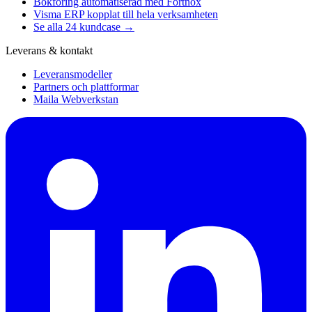
Bokföring automatiserad med Fortnox
Visma ERP kopplat till hela verksamheten
Se alla 24 kundcase →
Leverans & kontakt
Leveransmodeller
Partners och plattformar
Maila Webverkstan