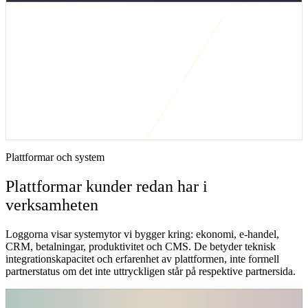
Kort svar: när är den här integrationslösningen
rätt?
Visma till WooCommerce är rätt när affärssystemet ska vara källa
för artikel, pris eller lager samtidigt som WooCommerce driver
försäljningen. Första versionen bör separera produktdata från
orderflödet så att ni inte bygger allt samtidigt.
Plattformar och system
Plattformar kunder redan har i
verksamheten
Loggorna visar systemytor vi bygger kring: ekonomi, e-handel,
CRM, betalningar, produktivitet och CMS. De betyder teknisk
integrationskapacitet och erfarenhet av plattformen, inte formell
partnerstatus om det inte uttryckligen står på respektive partnersida.