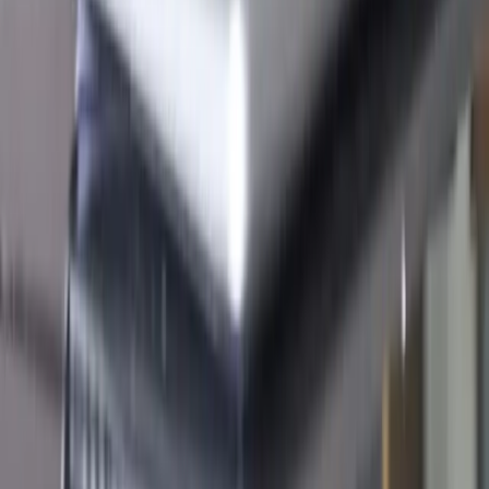
E-handel och retail
Health tech och kliniker
Health tech
Health tech och life science
Fintech
Leveransmodeller
Alla modeller
Fast projektleverans
Teknisk partner
Projektleverans
Teamförstärkning
Partners
Alla plattformar
Shopify
Fortnox
Visma
Stripe
Klarna
HubSpot
Kundcase