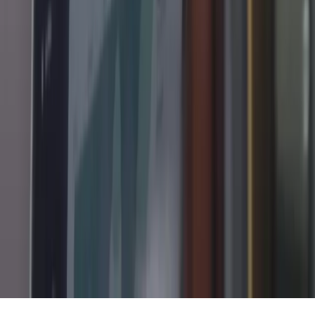
Webverkstan
©
2026
Webverkstan.
Alla rättigheter förbehållna.