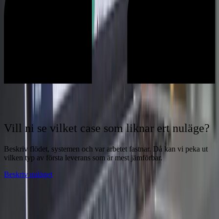
Vill ni se vilket case som liknar ert nuläge?
Beskriv flödet, systemen och var arbetet fastnar. Då kan vi peka ut
vilken typ av första leverans som är mest jämförbar.
Beskriv nuläget
Låt Webverkstan flytta in i systemen som
krånglar.