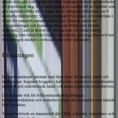
teknik som gått från hinder till stöd i vardagen. Arbetet genomfördes
i
4
prioriterade steg, från kartläggning av nuläget till de åtgärder som
gav snabbast effekt först. Några av de tydligaste effekterna var
0
manuella listimporter
: Segment byggdes från kund- och orderdata i
stället för manuellt sammanställda filer.
Säkrare samtycke
:
Avregistreringar och kontaktpreferenser följde med mellan
systemen.
. Caset är skrivet för företag som vill förstå vilken
utmaning som fanns från början, vilka beslut som togs först och hur
förbättringen märktes i verksamheten efter införandet.
Utmaningen
Ett marknadsteam arbetade med flera listor för kunder, leads och
medlemmar. Segment byggdes i kalkylark, samtycke kontrollerades
manuellt och orderhistorik fanns i ett annat system än nyhetsbreven.
Det skapade risk för fel kommunikation, långsam
kampanjproduktion och osäkerhet kring vilka kontakter som faktiskt
fick kontaktas.
Teamet behövde en datamodell där CRM, e-handel, nyhetsbrev och