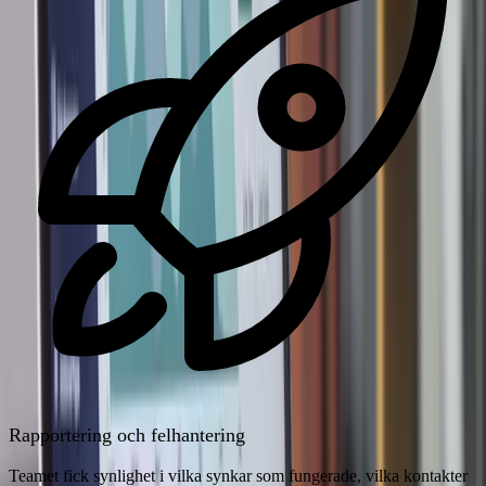
Rapportering och felhantering
Teamet fick synlighet i vilka synkar som fungerade, vilka kontakter