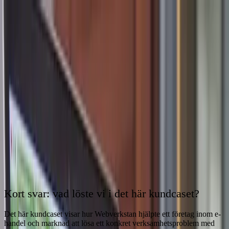
Webverkstan
Tjänster
Expertis
Lösningar
Kundcase
Om oss
Maila oss
Boka 30 min
EN
Alla kundcase
Marketing automation
E-handel och marknad
Marketing automation kopplar
segment, samtycke och kunddata
Från listimporter till kontrollerade kundsegment för e-handel och
medlemskap
Kort svar: vad löste vi i det här kundcaset?
Det här kundcaset visar hur Webverkstan hjälpte ett företag inom
e-
handel och marknad
att lösa ett konkret verksamhetsproblem med