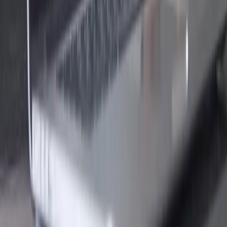
Om oss
Om Webverkstan
Blogg
Integritetspolicy
Tjänster
IT operations & support
Automatisering
Systemintegration
IT-säkerhet
Lösningskatalog
Expertis
Webb, app & system
Apputveckling
Webbutveckling
Systemutveckling
Design och UX
Design
Branscher