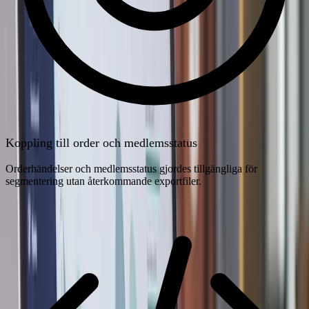
Koppling till order och medlemsstatus
Orderhändelser och medlemsstatus gjordes tillgängliga för
segmentering utan återkommande exportfiler.