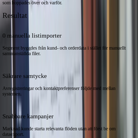
som hoppades över och varför.
Resultat
0 manuella listimporter
Segment byggdes från kund- och orderdata i stället för manuellt
sammanställda filer.
Säkrare samtycke
Avregistreringar och kontaktpreferenser följde med mellan
systemen.
Snabbare kampanjer
Marknad kunde starta relevanta flöden utan att först be om
dataexport.