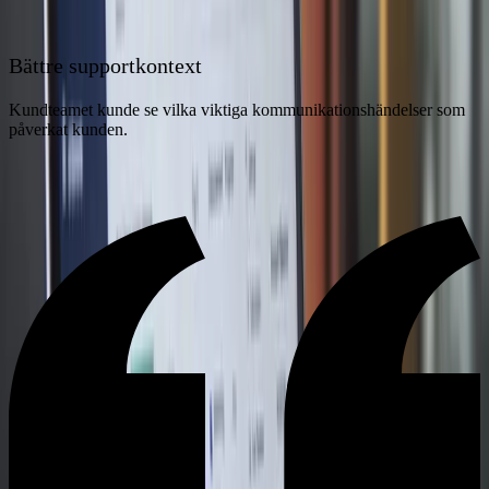
Bättre supportkontext
Kundteamet kunde se vilka viktiga kommunikationshändelser som
påverkat kunden.