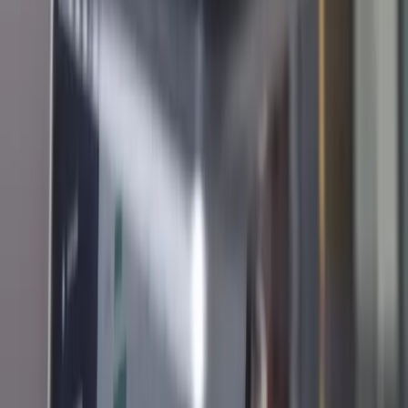
Restaurangkedja slipper driftstopp
Byrå sparar 20 timmar i veckan
E-handlare kopplar ihop 5 system
Bokföring automatiserad med Fortnox
Visma ERP kopplat till hela verksamheten
Se alla 24 kundcase →
Leverans & kontakt
Leveransmodeller
Partners och plattformar
Maila Webverkstan