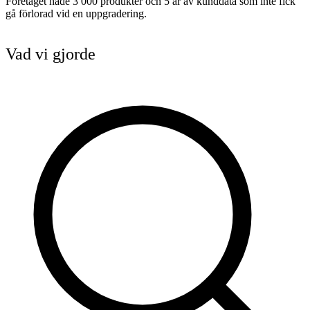
Företaget hade 3 000 produkter och 5 år av kunddata som inte fick
gå förlorad vid en uppgradering.
Vad vi gjorde