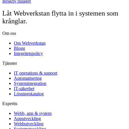
Beskriv nuläget
Låt Webverkstan flytta in i systemen som
krånglar.
Om oss
Om Webverkstan
Blogg
Integritetspolicy
Tjänster
IT operations & support
Automatisering
Systemintegration
IT-säkerhet
Lösningskatalog
Expertis
Webb, app & system
Apputveckling
Webbutveckling
Systemutveckling