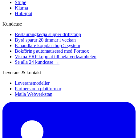
Stripe
Klarna
HubSpot
Kundcase
Restaurangkedja slipper driftstopp
Byrå sparar 20 timmar i veckan
E-handlare kopplar ihop 5 system
Bokföring automatiserad med Fortnox
Visma ERP kopplat till hela verksamheten
Se alla 24 kundcase →
Leverans & kontakt
Leveransmodeller
Partners och plattformar
Maila Webverkstan