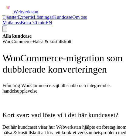
Webverkstan
Tjänster
Expertis
Lösningar
Kundcase
Om oss
Maila oss
Boka 30 min
EN
Alla kundcase
WooCommerce
Hälsa & kosttillskott
WooCommerce-migration som
dubblerade konverteringen
Från trög WooCommerce-sajt till snabb och integrerad e-
handelsupplevelse
Kort svar: vad löste vi i det här kundcaset?
Det här kundcaset visar hur Webverkstan hjälpte ett företag inom
hälsa & kosttillskott
att lösa ett konkret verksamhetsproblem med