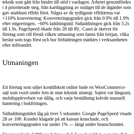
teknik som gått från hinder till stöd i vardagen. Arbetet genomfördes
i
4
prioriterade steg, från kartläggning av nuläget till de åtgärder som
gav snabbast effekt först. Några av de tydligaste effekterna var
+110% konvertering
: Konverteringsgraden gick från 0.9% till 1.9%
efter migreringen.
−60% laddningstid
: Sidladdningen gick från 5.2s
till 1.9s. PageSpeed ökade från 28 till 89.
. Caset är skrivet för
företag som vill förstå vilken utmaning som fanns från början, vilka
beslut som togs först och hur förbättringen märktes i verksamheten
efter införandet.
Utmaningen
Ett företag som säljer kosttillskott online hade en WooCommerce-
sajt som vuxit under fem år utan teknisk strategi. Sajten var långsam,
mobilupplevelsen var dålig, och varje beställning krävde manuell
hantering i bokföringen.
Sidladdningstiden låg på över 5 sekunder. Google PageSpeed visade
28 av 100. Kunder klagade på att kassan kraschade, och
konverteringsgraden var under 1% — långt under branschsnittet.