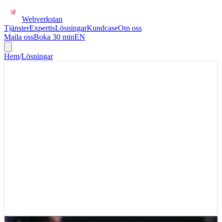
Webverkstan
Tjänster
Expertis
Lösningar
Kundcase
Om oss
Maila oss
Boka 30 min
EN
Hem
/
Lösningar
SERVICE
Rapportering för serviceärenden
Följ ärendevolym, ledtid, avvikelser, återkommande problem och
fakturerbar tid i ett tydligare underlag. Första versionen fokuserar på
ett konkret steg där dubbelregistrering, väntetid eller felaktig status i
dag bromsar verksamheten.
Servicerapportering passar när ärenden, arbetsorder, tid och
avvikelser finns men ingen ser var ledtiden försvinner. Första
versionen bör visa ärendevolym, öppet läge, första svar,
färdigställande och fakturerbar tid.