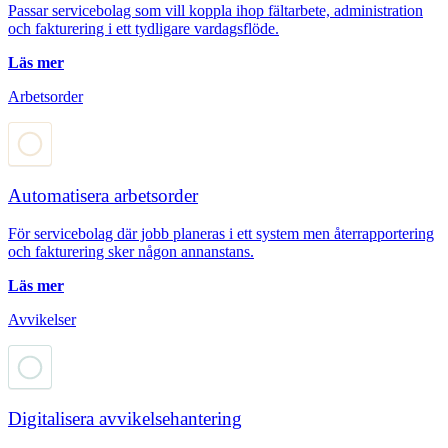
Passar servicebolag som vill koppla ihop fältarbete, administration
och fakturering i ett tydligare vardagsflöde.
Läs mer
Arbetsorder
Automatisera arbetsorder
För servicebolag där jobb planeras i ett system men återrapportering
och fakturering sker någon annanstans.
Läs mer
Avvikelser
Digitalisera avvikelsehantering