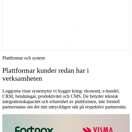
Kort svar: när är den här integrationslösningen
rätt?
Servicerapportering passar när ärenden, arbetsorder, tid och
avvikelser finns men ingen ser var ledtiden försvinner. Första
versionen bör visa ärendevolym, öppet läge, första svar,
färdigställande och fakturerbar tid.
Plattformar och system
Plattformar kunder redan har i
verksamheten
Loggorna visar systemytor vi bygger kring: ekonomi, e-handel,
CRM, betalningar, produktivitet och CMS. De betyder teknisk
integrationskapacitet och erfarenhet av plattformen, inte formell
partnerstatus om det inte uttryckligen står på respektive partnersida.