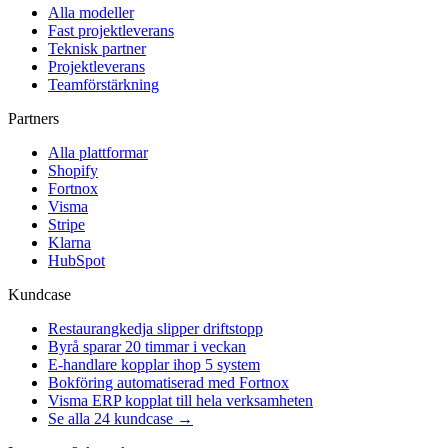
Alla modeller
Fast projektleverans
Teknisk partner
Projektleverans
Teamförstärkning
Partners
Alla plattformar
Shopify
Fortnox
Visma
Stripe
Klarna
HubSpot
Kundcase
Restaurangkedja slipper driftstopp
Byrå sparar 20 timmar i veckan
E-handlare kopplar ihop 5 system
Bokföring automatiserad med Fortnox
Visma ERP kopplat till hela verksamheten
Se alla 24 kundcase →