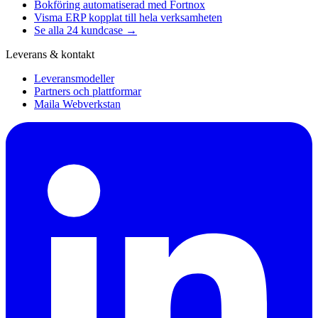
Bokföring automatiserad med Fortnox
Visma ERP kopplat till hela verksamheten
Se alla 24 kundcase →
Leverans & kontakt
Leveransmodeller
Partners och plattformar
Maila Webverkstan