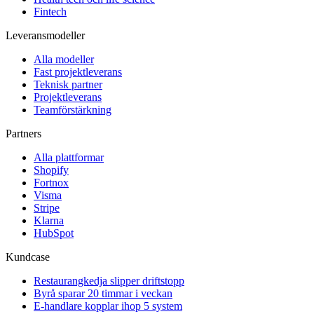
Fintech
Leveransmodeller
Alla modeller
Fast projektleverans
Teknisk partner
Projektleverans
Teamförstärkning
Partners
Alla plattformar
Shopify
Fortnox
Visma
Stripe
Klarna
HubSpot
Kundcase
Restaurangkedja slipper driftstopp
Byrå sparar 20 timmar i veckan
E-handlare kopplar ihop 5 system