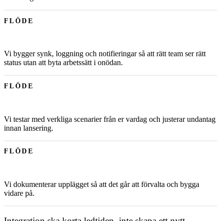
FLÖDE
Vi bygger synk, loggning och notifieringar så att rätt team ser rätt
status utan att byta arbetssätt i onödan.
FLÖDE
Vi testar med verkliga scenarier från er vardag och justerar undantag
innan lansering.
FLÖDE
Vi dokumenterar upplägget så att det går att förvalta och bygga
vidare på.
Integration ska korta ledtiden, inte skapa ett nytt