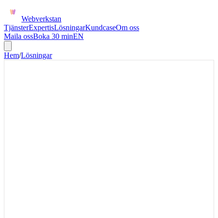
Webverkstan
Tjänster
Expertis
Lösningar
Kundcase
Om oss
Maila oss
Boka 30 min
EN
Hem
/
Lösningar
SHOPIFY + PIPEDRIVE
Koppla Shopify och Pipedrive
för B2B-order och
kunduppföljning
Shopify och Pipedrive är främst ett B2B-säljflöde: vissa order ska
bli uppföljning, andra ska bara synas som historik. Vi bygger regler
som skiljer säljsignal från vanlig transaktion.
Shopify-Pipedrive är rätt när e-handelsköp behöver bli säljsignaler,
inte bara orderhistorik. Första versionen bör skapa aktiviteter eller
affärer bara när beteendet faktiskt kräver uppföljning, till exempel
större B2B-order, offertförfrågan eller återkommande köp.