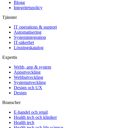
Blogg
Integritetspolicy
Tjänster
IT operations & support
Automatisering
Systemintegration
IT-säkerhet
Lösningskatalog
Expertis
Webb, app & system
Apputveckling
Webbutveckling
Systemutveckling
Design och UX
Design
Branscher
E-handel och retail
Health tech och kliniker
Health tech
Health tech och life science