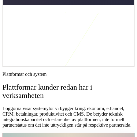
Kort svar: när är den här integrationslösningen
rätt?
Shopify-Pipedrive är rätt när e-handelsköp behöver bli säljsignaler,
inte bara orderhistorik. Första versionen bör skapa aktiviteter eller
affärer bara när beteendet faktiskt kräver uppföljning, till exempel
större B2B-order, offertförfrågan eller återkommande köp.
Plattformar och system
Plattformar kunder redan har i
verksamheten
Loggorna visar systemytor vi bygger kring: ekonomi, e-handel,
CRM, betalningar, produktivitet och CMS. De betyder teknisk
integrationskapacitet och erfarenhet av plattformen, inte formell
partnerstatus om det inte uttryckligen står på respektive partnersida.