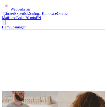
Webverkstan
Tjänster
Expertis
Lösningar
Kundcase
Om oss
Maila oss
Boka 30 min
EN
Hem
/
Lösningar
LAGERSYNK
Synka lager mellan webbshop
och affärssystem
Håll lagersaldo, reserveringar och orderstatus uppdaterade mellan e-
handel, lager och ekonomi. Första versionen fokuserar på ett
konkret steg där dubbelregistrering, väntetid eller felaktig status i
dag bromsar verksamheten.