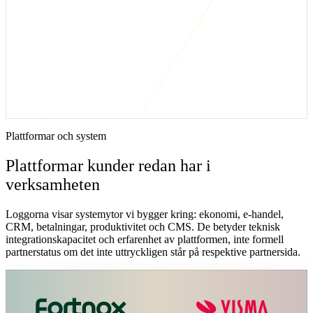
Den här lösningen är rätt när ni redan har system som fungerar
var
för sig, men där vardagen ändå bromsas av exportfiler,
dubbelregistrering, fel status eller manuella kontroller. Vi börjar med
ett enda flöde som går att mäta: till exempel offert till order, order till
faktura, lagerstatus till webbshop eller supportärende till CRM.
Första versionen ska minska handpåläggning, visa avvikelser tydligt
och kunna förvaltas utan att bli ett nytt sidoprojekt.
Plattformar och system
Plattformar kunder redan har i
verksamheten
Loggorna visar systemytor vi bygger kring: ekonomi, e-handel,
CRM, betalningar, produktivitet och CMS. De betyder teknisk
integrationskapacitet och erfarenhet av plattformen, inte formell
partnerstatus om det inte uttryckligen står på respektive partnersida.