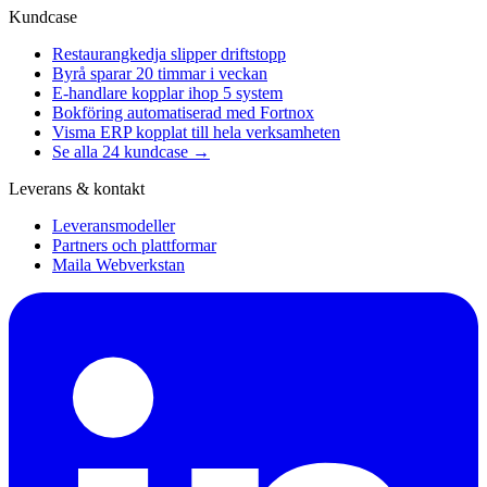
Kundcase
Restaurangkedja slipper driftstopp
Byrå sparar 20 timmar i veckan
E-handlare kopplar ihop 5 system
Bokföring automatiserad med Fortnox
Visma ERP kopplat till hela verksamheten
Se alla 24 kundcase →
Leverans & kontakt
Leveransmodeller
Partners och plattformar
Maila Webverkstan