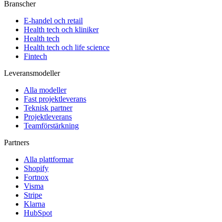
Branscher
E-handel och retail
Health tech och kliniker
Health tech
Health tech och life science
Fintech
Leveransmodeller
Alla modeller
Fast projektleverans
Teknisk partner
Projektleverans
Teamförstärkning
Partners
Alla plattformar
Shopify
Fortnox
Visma
Stripe
Klarna
HubSpot