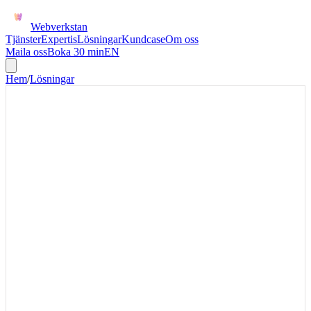
Webverkstan
Tjänster
Expertis
Lösningar
Kundcase
Om oss
Maila oss
Boka 30 min
EN
Hem
/
Lösningar
VISMA + ZETTLE
Zettle till Visma för dagskassa
och butikens betalningar
Zettle till Visma passar ofta mindre butiker där flödet behöver vara
enkelt för personalen men tillräckligt tydligt för ekonomi. Vi
fokuserar på dagrapport, bankmatchning och manuella korrigeringar
snarare än avancerad butiksstyrning.
Zettle-Visma är rätt när mindre butiker, popups eller eventförsäljning
behöver slippa manuell dagskassa. Första versionen bör fokusera på
betalmetoder, avgifter, moms och kvittounderlag som ekonomi
faktiskt stämmer av.