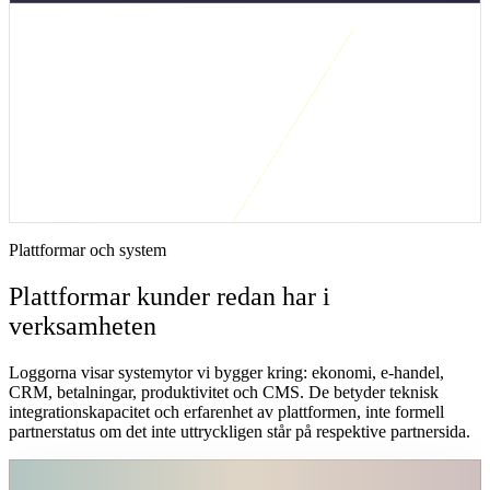
Kort svar: när är den här integrationslösningen
rätt?
Zettle-Visma är rätt när mindre butiker, popups eller
eventförsäljning behöver slippa manuell dagskassa. Första
versionen bör fokusera på betalmetoder, avgifter, moms och
kvittounderlag som ekonomi faktiskt stämmer av.
Plattformar och system
Plattformar kunder redan har i
verksamheten
Loggorna visar systemytor vi bygger kring: ekonomi, e-handel,
CRM, betalningar, produktivitet och CMS. De betyder teknisk
integrationskapacitet och erfarenhet av plattformen, inte formell
partnerstatus om det inte uttryckligen står på respektive partnersida.