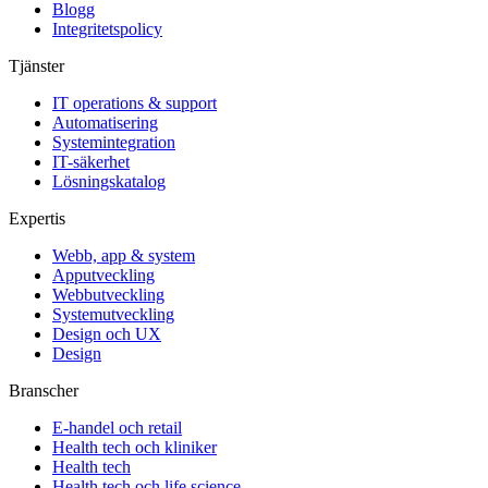
Blogg
Integritetspolicy
Tjänster
IT operations & support
Automatisering
Systemintegration
IT-säkerhet
Lösningskatalog
Expertis
Webb, app & system
Apputveckling
Webbutveckling
Systemutveckling
Design och UX
Design
Branscher
E-handel och retail
Health tech och kliniker
Health tech
Health tech och life science