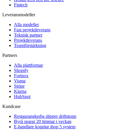
Fintech
Leveransmodeller
Alla modeller
Fast projektleverans
Teknisk partner
Projektleverans
Teamförstärkning
Partners
Alla plattformar
Shopify
Fortnox
Visma
Stripe
Klarna
HubSpot
Kundcase
Restaurangkedja slipper driftstopp
Byrå sparar 20 timmar i veckan
E-handlare kopplar ihop 5 system