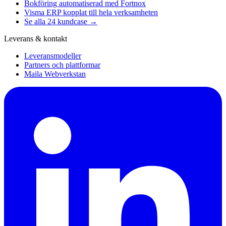
Bokföring automatiserad med Fortnox
Visma ERP kopplat till hela verksamheten
Se alla 24 kundcase →
Leverans & kontakt
Leveransmodeller
Partners och plattformar
Maila Webverkstan