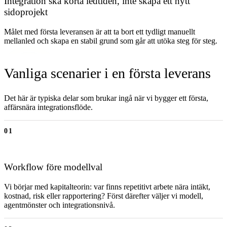
Integration ska korta ledtiden, inte skapa ett nytt
sidoprojekt
Målet med första leveransen är att ta bort ett tydligt manuellt
mellanled och skapa en stabil grund som går att utöka steg för steg.
Vanliga scenarier i en första leverans
Det här är typiska delar som brukar ingå när vi bygger ett första,
affärsnära integrationsflöde.
01
Workflow före modellval
Vi börjar med kapitalteorin: var finns repetitivt arbete nära intäkt,
kostnad, risk eller rapportering? Först därefter väljer vi modell,
agentmönster och integrationsnivå.