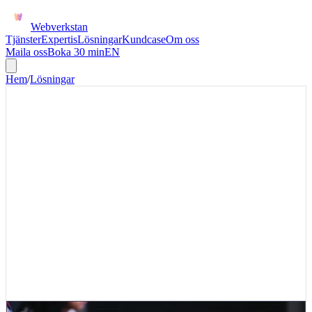
Webverkstan
Tjänster
Expertis
Lösningar
Kundcase
Om oss
Maila oss
Boka 30 min
EN
Hem
/
Lösningar
AI DEPLOYMENT STUDIO
AI Deployment Studio för
kapitaltunga workflows
Frontiermodeller räcker inte i sig. Första värdet uppstår när AI
kopplas till ett smalt arbetsflöde med era dokument, system,
kontroller och en tydlig mänsklig sign-off.
Det här erbjudandet är rätt när ni har dyra repetitiva workflows där
dokument, systemdata och mänsklig granskning redan möts, men
där arbetet fortfarande sker i Excel, mejl och manuella checklistor.