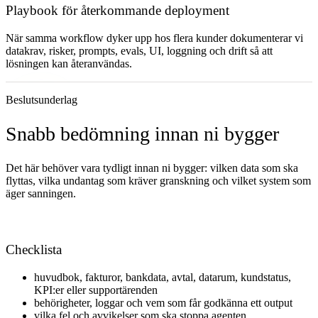
Playbook för återkommande deployment
När samma workflow dyker upp hos flera kunder dokumenterar vi
datakrav, risker, prompts, evals, UI, loggning och drift så att
lösningen kan återanvändas.
Beslutsunderlag
Snabb bedömning innan ni bygger
Det här behöver vara tydligt innan ni bygger: vilken data som ska
flyttas, vilka undantag som kräver granskning och vilket system som
äger sanningen.
Checklista
huvudbok, fakturor, bankdata, avtal, datarum, kundstatus,
KPI:er eller supportärenden
behörigheter, loggar och vem som får godkänna ett output
vilka fel och avvikelser som ska stoppa agenten