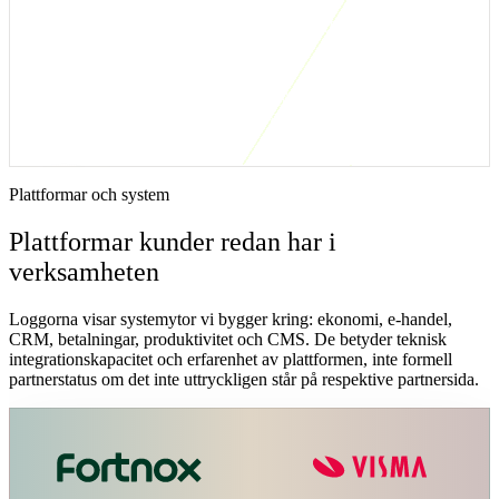
Kort svar: när är den här integrationslösningen
rätt?
Det här erbjudandet är rätt när ni har dyra repetitiva workflows där
dokument, systemdata och mänsklig granskning redan möts, men
där arbetet fortfarande sker i Excel, mejl och manuella checklistor.
Plattformar och system
Plattformar kunder redan har i
verksamheten
Loggorna visar systemytor vi bygger kring: ekonomi, e-handel,
CRM, betalningar, produktivitet och CMS. De betyder teknisk
integrationskapacitet och erfarenhet av plattformen, inte formell
partnerstatus om det inte uttryckligen står på respektive partnersida.