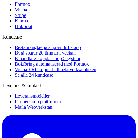
Fortnox
Visma
Stripe
Klarna
HubSpot
Kundcase
Restaurangkedja slipper driftstopp
Byrå sparar 20 timmar i veckan
E-handlare kopplar ihop 5 system
Bokföring automatiserad med Fortnox
Visma ERP kopplat till hela verksamheten
Se alla 24 kundcase →
Leverans & kontakt
Leveransmodeller
Partners och plattformar
Maila Webverkstan