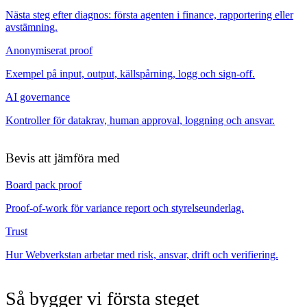
Nästa steg efter diagnos: första agenten i finance, rapportering eller
avstämning.
Anonymiserat proof
Exempel på input, output, källspårning, logg och sign-off.
AI governance
Kontroller för datakrav, human approval, loggning och ansvar.
Bevis att jämföra med
Board pack proof
Proof-of-work för variance report och styrelseunderlag.
Trust
Hur Webverkstan arbetar med risk, ansvar, drift och verifiering.
Så bygger vi första steget