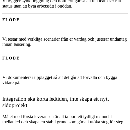
Vi bygger synk, loggning och notifieringar så att rätt team ser rätt
status utan att byta arbetssätt i onödan.
FLÖDE
Vi testar med verkliga scenarier från er vardag och justerar undantag
innan lansering.
FLÖDE
Vi dokumenterar upplägget så att det går att förvalta och bygga
vidare på.
Integration ska korta ledtiden, inte skapa ett nytt
sidoprojekt
Målet med första leveransen är att ta bort ett tydligt manuellt
mellanled och skapa en stabil grund som går att utöka steg för steg.