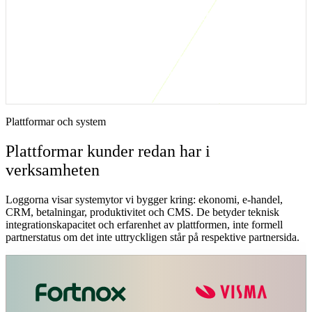
Kort svar: när är den här integrationslösningen
rätt?
Diagnosticen passar när ni vill hitta tre AI-kandidater, välja en första
implementation och få ett beslutsunderlag utan att starta ett stort
transformationsprogram.
Plattformar och system
Plattformar kunder redan har i
verksamheten
Loggorna visar systemytor vi bygger kring: ekonomi, e-handel,
CRM, betalningar, produktivitet och CMS. De betyder teknisk
integrationskapacitet och erfarenhet av plattformen, inte formell
partnerstatus om det inte uttryckligen står på respektive partnersida.