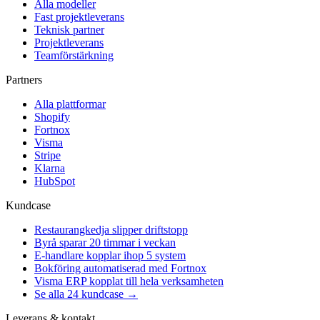
Alla modeller
Fast projektleverans
Teknisk partner
Projektleverans
Teamförstärkning
Partners
Alla plattformar
Shopify
Fortnox
Visma
Stripe
Klarna
HubSpot
Kundcase
Restaurangkedja slipper driftstopp
Byrå sparar 20 timmar i veckan
E-handlare kopplar ihop 5 system
Bokföring automatiserad med Fortnox
Visma ERP kopplat till hela verksamheten
Se alla 24 kundcase →
Leverans & kontakt