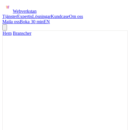
Webverkstan
Tjänster
Expertis
Lösningar
Kundcase
Om oss
Maila oss
Boka 30 min
EN
Hem
/
Branscher
DIGITALA BANKTJÄNSTER
Digitala banktjänster där
onboarding, identitet och
användarflöden måste hålla
Digitala bankflöden behöver kännas enkla för användaren men vara
tydliga nog för interna team att följa, felsöka och förvalta.
Beskriv ert nuläge