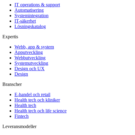
IT operations & support
Automatisering
Systemintegration
IT-säkerhet
Lösningskatalog
Expertis
Webb, app & system
Apputveckling
Webbutveckling
Systemutveckling
Design och UX
Design
Branscher
E-handel och retail
Health tech och kliniker
Health tech
Health tech och life science
Fintech
Leveransmodeller