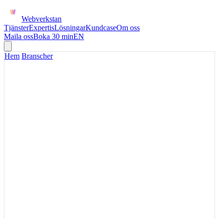
Webverkstan
Tjänster
Expertis
Lösningar
Kundcase
Om oss
Maila oss
Boka 30 min
EN
Hem
/
Branscher
FINANS
Digitala finansflöden för
produkter där förtroende,
data och betalning möts
Finans kräver digitala produkter där användaren förstår nästa steg
och teamet bakom kan följa status, betalning, risk och kunddata utan
manuella rundor.
Beskriv ert nuläge