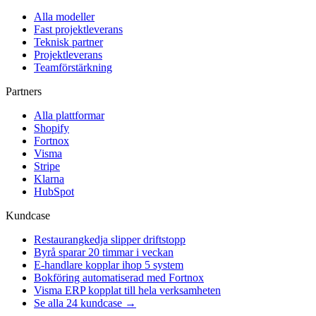
Alla modeller
Fast projektleverans
Teknisk partner
Projektleverans
Teamförstärkning
Partners
Alla plattformar
Shopify
Fortnox
Visma
Stripe
Klarna
HubSpot
Kundcase
Restaurangkedja slipper driftstopp
Byrå sparar 20 timmar i veckan
E-handlare kopplar ihop 5 system
Bokföring automatiserad med Fortnox
Visma ERP kopplat till hela verksamheten
Se alla 24 kundcase →