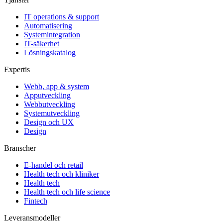
IT operations & support
Automatisering
Systemintegration
IT-säkerhet
Lösningskatalog
Expertis
Webb, app & system
Apputveckling
Webbutveckling
Systemutveckling
Design och UX
Design
Branscher
E-handel och retail
Health tech och kliniker
Health tech
Health tech och life science
Fintech
Leveransmodeller