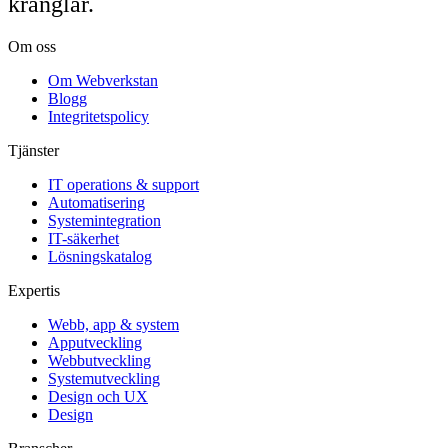
krånglar.
Om oss
Om Webverkstan
Blogg
Integritetspolicy
Tjänster
IT operations & support
Automatisering
Systemintegration
IT-säkerhet
Lösningskatalog
Expertis
Webb, app & system
Apputveckling
Webbutveckling
Systemutveckling
Design och UX
Design