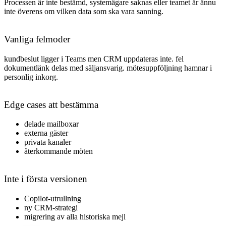
Processen är inte bestämd, systemägare saknas eller teamet är ännu
inte överens om vilken data som ska vara sanning.
Vanliga felmoder
kundbeslut ligger i Teams men CRM uppdateras inte. fel
dokumentlänk delas med säljansvarig. mötesuppföljning hamnar i
personlig inkorg
.
Edge cases att bestämma
delade mailboxar
externa gäster
privata kanaler
återkommande möten
Inte i första versionen
Copilot-utrullning
ny CRM-strategi
migrering av alla historiska mejl