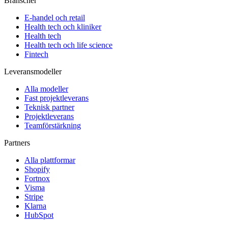
Branscher
E-handel och retail
Health tech och kliniker
Health tech
Health tech och life science
Fintech
Leveransmodeller
Alla modeller
Fast projektleverans
Teknisk partner
Projektleverans
Teamförstärkning
Partners
Alla plattformar
Shopify
Fortnox
Visma
Stripe
Klarna
HubSpot