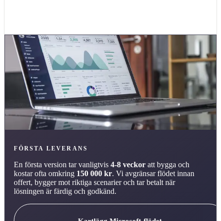
definierat händelseflöde, till exempel inkommande förfrågan, möte
eller delat offertunderlag.
FÖRSTA LEVERANS
En första version tar vanligtvis
4-8 veckor
att bygga och
kostar ofta omkring
150 000 kr
. Vi avgränsar flödet innan
offert, bygger mot riktiga scenarier och tar betalt när
lösningen är färdig och godkänd.
Kartlägg Microsoft-flödet