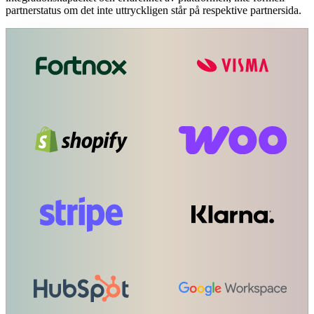
partnerstatus om det inte uttryckligen står på respektive partnersida.