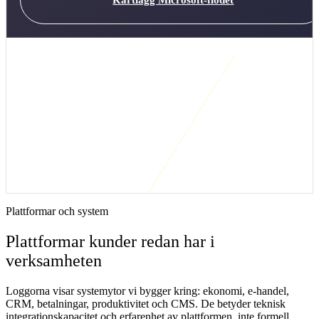
Kort svar: när är den här integrationslösningen
rätt?
Microsoft 365-CRM-automation passar när kundinformation ligger
i Outlook, Teams och SharePoint men CRM saknar struktur. Första
versionen bör skapa eller uppdatera CRM-aktiviteter från ett
definierat händelseflöde, till exempel inkommande förfrågan, möte
eller delat offertunderlag.
Plattformar och system
Plattformar kunder redan har i
verksamheten
Loggorna visar systemytor vi bygger kring: ekonomi, e-handel,
CRM, betalningar, produktivitet och CMS. De betyder teknisk
integrationskapacitet och erfarenhet av plattformen, inte formell