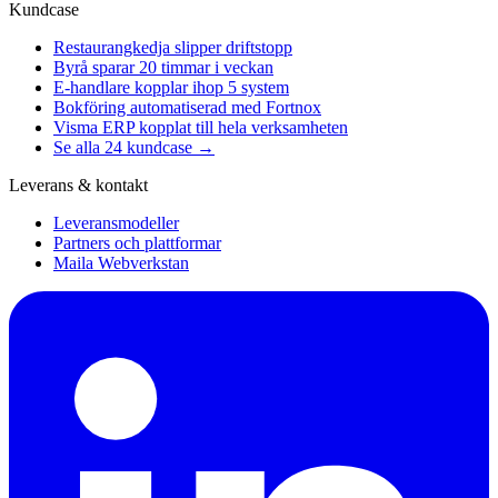
Kundcase
Restaurangkedja slipper driftstopp
Byrå sparar 20 timmar i veckan
E-handlare kopplar ihop 5 system
Bokföring automatiserad med Fortnox
Visma ERP kopplat till hela verksamheten
Se alla 24 kundcase →
Leverans & kontakt
Leveransmodeller
Partners och plattformar
Maila Webverkstan