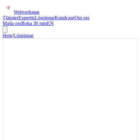
Webverkstan
Tjänster
Expertis
Lösningar
Kundcase
Om oss
Maila oss
Boka 30 min
EN
Hem
/
Lösningar
MICROSOFT 365 + CRM
Automatisera CRM-flöden från
Outlook, Teams, SharePoint och
Microsoft 365
Microsoft 365 till CRM passar organisationer där kundarbetet sker i
Outlook, Teams, SharePoint och kalendern. Vi fokuserar på
mötesuppföljning, delade mailboxar och dokumentytor med rätt
behörighet.
Microsoft 365-CRM-automation passar när kundinformation ligger i
Outlook, Teams och SharePoint men CRM saknar struktur. Första
versionen bör skapa eller uppdatera CRM-aktiviteter från ett