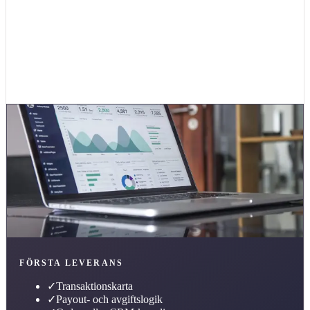
Beskriv ert nuläge
Tillbaka till
partners och plattformar
FÖRSTA LEVERANS
✓
Transaktionskarta
✓
Payout- och avgiftslogik