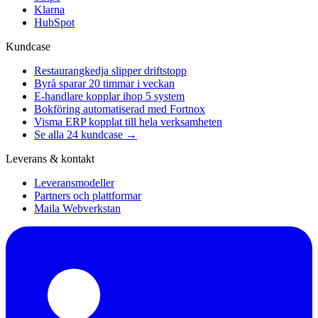
Klarna
HubSpot
Kundcase
Restaurangkedja slipper driftstopp
Byrå sparar 20 timmar i veckan
E-handlare kopplar ihop 5 system
Bokföring automatiserad med Fortnox
Visma ERP kopplat till hela verksamheten
Se alla 24 kundcase →
Leverans & kontakt
Leveransmodeller
Partners och plattformar
Maila Webverkstan