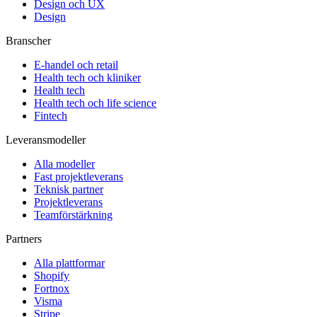
Design och UX
Design
Branscher
E-handel och retail
Health tech och kliniker
Health tech
Health tech och life science
Fintech
Leveransmodeller
Alla modeller
Fast projektleverans
Teknisk partner
Projektleverans
Teamförstärkning
Partners
Alla plattformar
Shopify
Fortnox
Visma
Stripe