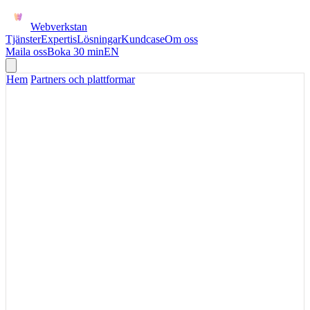
Webverkstan
Tjänster
Expertis
Lösningar
Kundcase
Om oss
Maila oss
Boka 30 min
EN
Hem
/
Partners och plattformar
ADYEN
Adyen i betalningsflöden
där checkout och
avstämning behöver samma
bild
Adyen kan vara en stark betalplattform, men värdet kommer först
när transaktioner, returer, avgifter och kundstatus blir användbara i
era interna flöden.