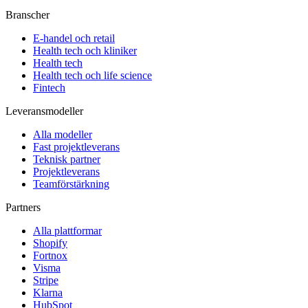
Branscher
E-handel och retail
Health tech och kliniker
Health tech
Health tech och life science
Fintech
Leveransmodeller
Alla modeller
Fast projektleverans
Teknisk partner
Projektleverans
Teamförstärkning
Partners
Alla plattformar
Shopify
Fortnox
Visma
Stripe
Klarna
HubSpot