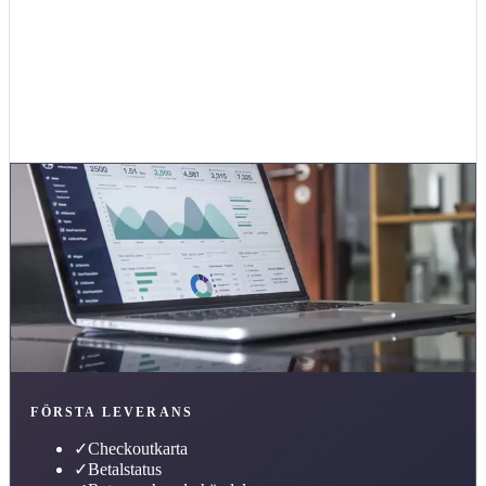
Beskriv ert nuläge
Tillbaka till
partners och plattformar
FÖRSTA LEVERANS
✓
Checkoutkarta
✓
Betalstatus