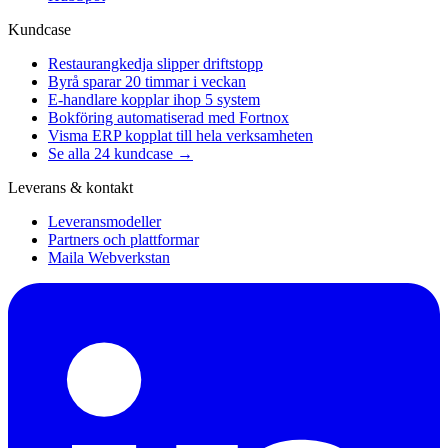
Kundcase
Restaurangkedja slipper driftstopp
Byrå sparar 20 timmar i veckan
E-handlare kopplar ihop 5 system
Bokföring automatiserad med Fortnox
Visma ERP kopplat till hela verksamheten
Se alla 24 kundcase →
Leverans & kontakt
Leveransmodeller
Partners och plattformar
Maila Webverkstan