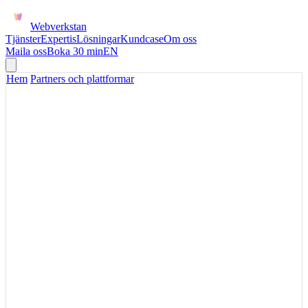
Webverkstan
Tjänster
Expertis
Lösningar
Kundcase
Om oss
Maila oss
Boka 30 min
EN
Hem
/
Partners och plattformar
KUSTOM
Kustom och checkout-
flöden för e-handel,
betalning och
kundupplevelse
Checkout påverkar både konvertering och administration. Vi hjälper
till att koppla betalupplevelsen till order, returer och ekonomiskt
underlag.