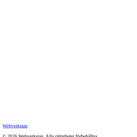
Webverkstan
©
2026
Webverkstan.
Alla rättigheter förbehållna.