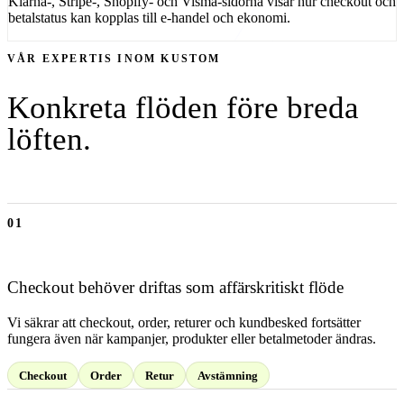
Klarna-, Stripe-, Shopify- och Visma-sidorna visar hur checkout och
betalstatus kan kopplas till e-handel och ekonomi.
VÅR EXPERTIS INOM
KUSTOM
Konkreta flöden före breda
löften.
01
Checkout behöver driftas som affärskritiskt flöde
Vi säkrar att checkout, order, returer och kundbesked fortsätter
fungera även när kampanjer, produkter eller betalmetoder ändras.
Checkout
Order
Retur
Avstämning